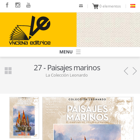
Pasar
0 elementos
al
contenido
principal
Navigazione
principale
27 - Paisajes marinos
La Colección Leonardo